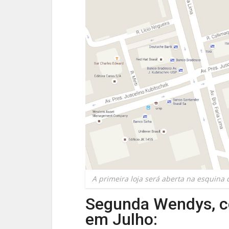
A primeira loja será aberta na esquina d
Segunda Wendys, c
em Julho: