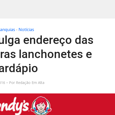
ranquias
Notícias
•
ulga endereço das
ras lanchonetes e
ardápio
016
Por
Redação Em Alta