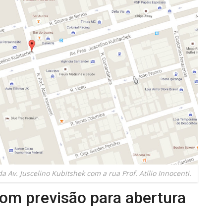
a Av. Juscelino Kubitshek com a rua Prof. Atílio Innocenti.
om previsão para abertura