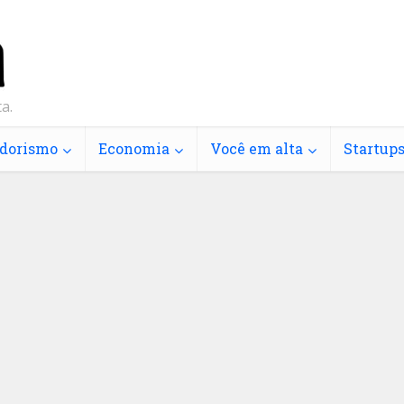
a.
dorismo
Economia
Você em alta
Startup