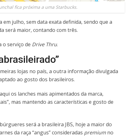
unchal fica próxima a uma Starbucks.
a em julho, sem data exata definida, sendo que a
da será maior, contando com três.
a o serviço de
Drive Thru
.
brasileirado”
eiras lojas no país, a outra informação divulgada
aptado ao gosto dos brasileiros.
 aqui os lanches mais apimentados da marca,
ais”, mas mantendo as características e gosto de
rgueres será a brasileira JBS, hoje a maior do
arnes da raça “angus” consideradas
premium
no