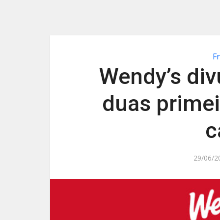
F
Wendy’s div
duas primei
c
29/06/2