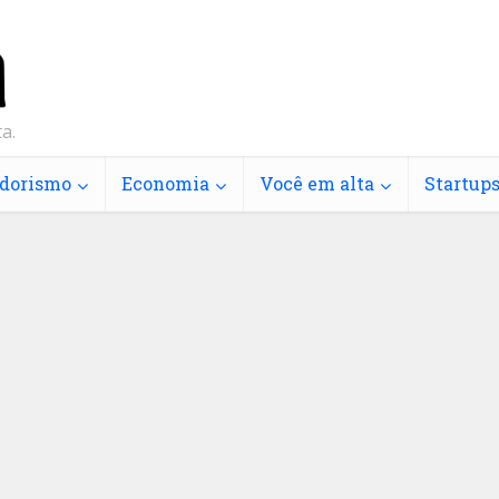
a.
dorismo
Economia
Você em alta
Startup