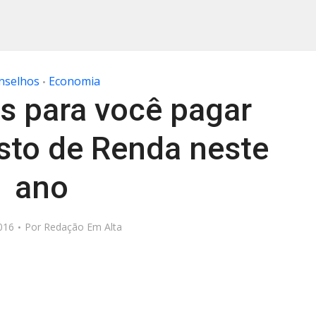
nselhos
Economia
•
s para você pagar
to de Renda neste
ano
016
Por
Redação Em Alta