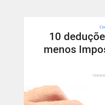
Co
10 deduçõe
menos Impos
10/04/2