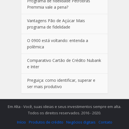
Programa de fidelidade Petrobras
Premmia vale a pena?
Vantagens Pão de Açúcar Mais
programa de fidelidade
O 0900 está voltando: entenda a
polêmica
Comparativo Cartão de Crédito Nubank
e Inter
Preguiça: como identificar, superar e
ser mais produtivo
Em Alta - Você, suas ideias e seus investimentos sempre em alta.
Todos os direitos reservados. 2016 - 2020.
Início
Produtos de crédito
Negócios digitais
Contato