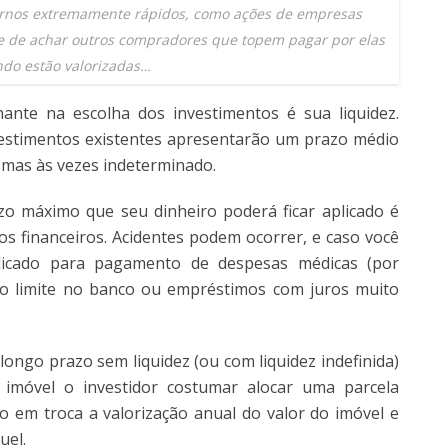
ornos extremamente rápidos, como ações de empresas
e de achar outros compradores que topem pagar por elas
do estão valorizadas…
ante na escolha dos investimentos é sua liquidez.
vestimentos existentes apresentarão um prazo médio
o mas às vezes indeterminado.
zo máximo que seu dinheiro poderá ficar aplicado é
os financeiros. Acidentes podem ocorrer, e caso você
licado para pagamento de despesas médicas (por
ao limite no banco ou empréstimos com juros muito
ongo prazo sem liquidez (ou com liquidez indefinida)
imóvel o investidor costumar alocar uma parcela
ndo em troca a valorização anual do valor do imóvel e
uel.