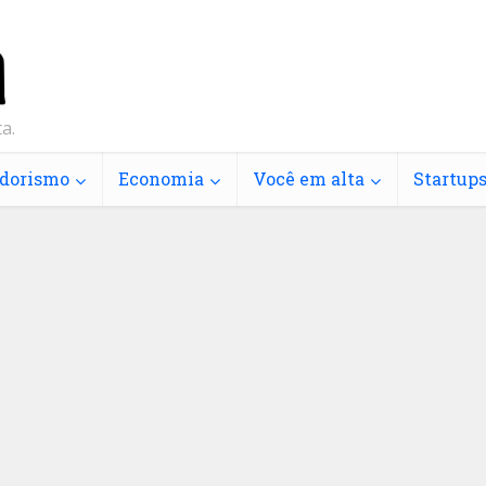
a.
dorismo
Economia
Você em alta
Startup