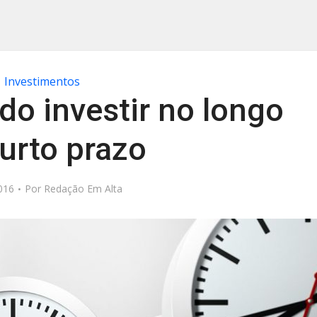
Investimentos
o investir no longo
urto prazo
016
Por
Redação Em Alta