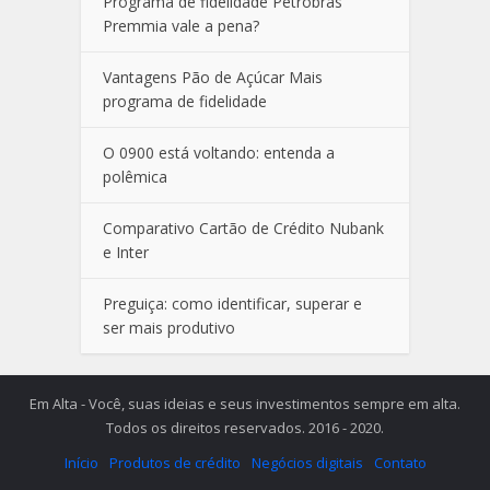
Programa de fidelidade Petrobras
Premmia vale a pena?
Vantagens Pão de Açúcar Mais
programa de fidelidade
O 0900 está voltando: entenda a
polêmica
Comparativo Cartão de Crédito Nubank
e Inter
Preguiça: como identificar, superar e
ser mais produtivo
Em Alta - Você, suas ideias e seus investimentos sempre em alta.
Todos os direitos reservados. 2016 - 2020.
Início
Produtos de crédito
Negócios digitais
Contato