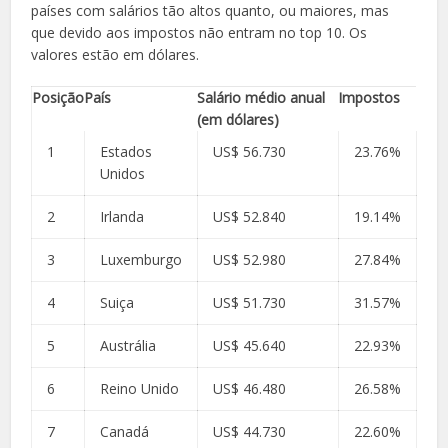
países com salários tão altos quanto, ou maiores, mas
que devido aos impostos não entram no top 10. Os
valores estão em dólares.
Posição
País
Salário médio anual
Impostos
(em dólares)
1
Estados
US$ 56.730
23.76%
Unidos
2
Irlanda
US$ 52.840
19.14%
3
Luxemburgo
US$ 52.980
27.84%
4
Suiça
US$ 51.730
31.57%
5
Austrália
US$ 45.640
22.93%
6
Reino Unido
US$ 46.480
26.58%
7
Canadá
US$ 44.730
22.60%